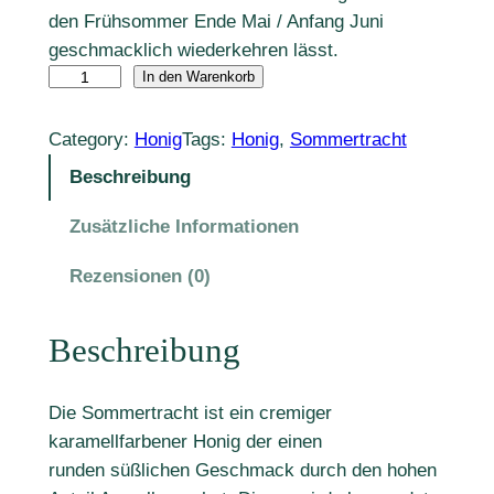
den Frühsommer Ende Mai / Anfang Juni
geschmacklich wiederkehren lässt.
S
In den Warenkorb
o
m
Category:
Honig
Tags:
Honig
, 
Sommertracht
m
Beschreibung
e
r
Zusätzliche Informationen
t
Rezensionen (0)
r
a
c
Beschreibung
h
t
Die Sommertracht ist ein cremiger
h
karamellfarbener Honig der
einen
o
rund
en
süßlichen
Geschmack durch den hohen
n