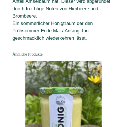
Anteil Amselbaum hat. Dieser wird abgerundet
i
durch fruchtige Noten von Himbeere und
g
Brombeere.
B
Ein sommerlicher Honigtraum der den
I
Frühsommer Ende Mai / Anfang Juni
O
geschmacklich wiederkehren lässt.
5
0
Ähnliche Produkte
0
g
M
e
n
g
e